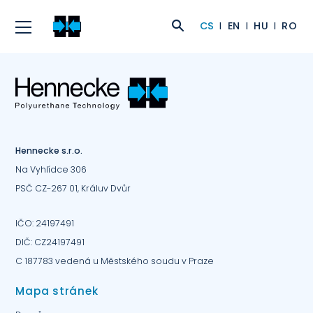
CS
EN
HU
RO
Hennecke s.r.o.
Na Vyhlídce 306
PSČ CZ-267 01, Králuv Dvůr
IČO: 24197491
DIČ: CZ24197491
C 187783 vedená u Městského soudu v Praze
Mapa stránek