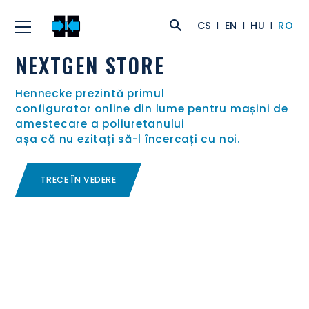
CS
EN
HU
RO
NEXTGEN STORE
Hennecke prezintă primul
configurator online din lume pentru mașini de
amestecare a poliuretanului
așa că nu ezitați să-l încercați cu noi.
TRECE ÎN VEDERE