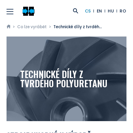
CS
EN
HU
RO
Co lze vyrábět
Technické díly z tvrdého polyuretanu
TECHNICKÉ DÍLY Z
TVRDÉHO POLYURETANU